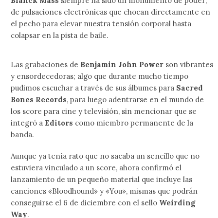
Blanck Mass
siempre ha sido un monumento de poder;
de pulsaciones electrónicas que chocan directamente en
el pecho para elevar nuestra tensión corporal hasta
colapsar en la pista de baile.
Las grabaciones de
Benjamin John Power
son vibrantes
y ensordecedoras; algo que durante mucho tiempo
pudimos escuchar a través de sus álbumes para
Sacred
Bones Records
, para luego adentrarse en el mundo de
los score para cine y televisión, sin mencionar que se
integró a
Editors
como miembro permanente de la
banda.
Aunque ya tenía rato que no sacaba un sencillo que no
estuviera vinculado a un score, ahora confirmó el
lanzamiento de un pequeño material que incluye las
canciones «Bloodhound» y «You», mismas que podrán
conseguirse el 6 de diciembre con el sello
Weirding
Way
.