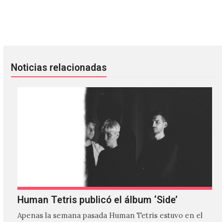
Drums Of Death: la nueva canción de FKA twigs con Korele
Regalos FILTER: Conecta MX te 
Noticias relacionadas
Human Tetris publicó el álbum ‘Side’
Apenas la semana pasada Human Tetris estuvo en el