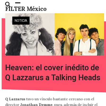
Skip
Open
Close
FILTER México
to
mobile
mobile
content
menu
menu
NOTICIA
Heaven: el cover inédito de
Q Lazzarus a Talking Heads
Q Lazzarus
tuvo un vínculo bastante cercano con el
director
Jonathan Demme
, pues, además de incluir el