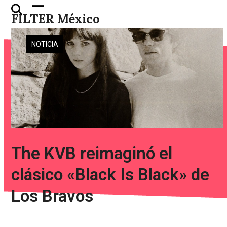
Skip
Open
Close
FILTER México
to
mobile
mobile
content
menu
menu
NOTICIA
The KVB reimaginó el
clásico «Black Is Black» de
Los Bravos