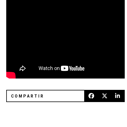
Fontaines D.C. está de estreno con «It’s Amazing To Be Yo
Kap Bambino anunció concierto