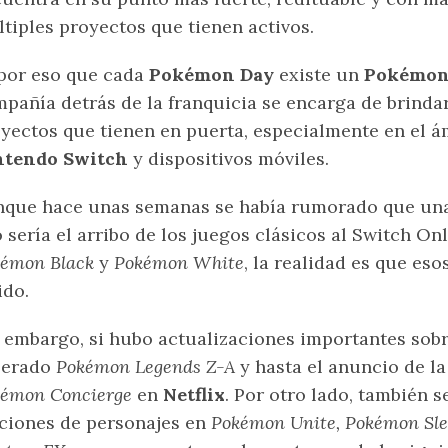
tiples proyectos que tienen activos.
por eso que cada
Pokémon Day
existe un
Pokémon
pañía detrás de la franquicia se encarga de brindar
yectos que tienen en puerta, especialmente en el á
ntendo Switch
y dispositivos móviles.
que hace unas semanas se había rumorado que una 
 sería el arribo de los juegos clásicos al Switch On
émon Black
y
Pokémon White
, la realidad es que eso
ido.
 embargo, si hubo actualizaciones importantes sobr
perado
Pokémon Legends Z-A
y hasta el anuncio de 
kémon Concierge
en
Netflix
. Por otro lado, también 
ciones de personajes en
Pokémon Unite, Pokémon Sle