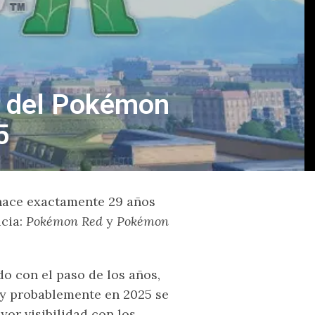
s del Pokémon
5
 hace exactamente 29 años
cia:
Pokémon Red
y
Pokémon
o con el paso de los años,
uy probablemente en 2025 se
or visibilidad con los