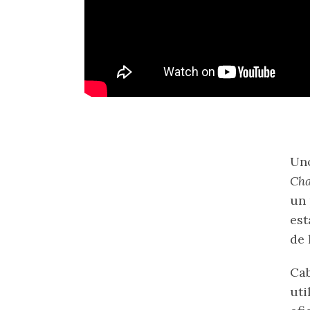
Uno
Ch
un 
est
de 
Cab
uti