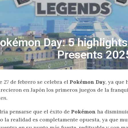
okémon Day: 5 highlight
Presents 202
e 27 de febrero se celebra el
Pokémon Day
, ya que
recieron en Japón los primeros juegos de la franqui
een
.
ría pensarse que el éxito de
Pokémon
ha disminuid
o la realidad es completamente opuesta, ya que m
uentra en su punto más fuerte, redituable y con may