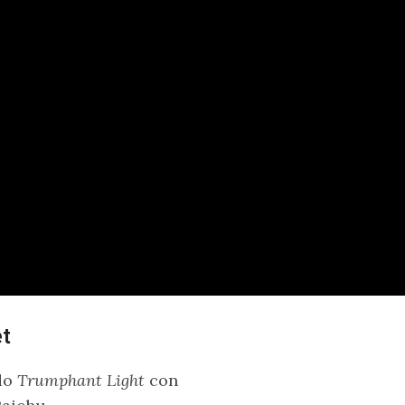
t
ado
Trumphant Light
con