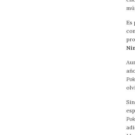
múl
Es 
com
pro
Ni
Aun
año
Pok
olv
Sin
es
Po
adi