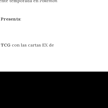
uiente temporada en
Pokémon
Presents
:
 TCG
con las cartas EX de