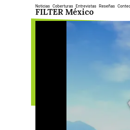
Skip
Noticias
Coberturas
Entrevistas
Reseñas
Conte
FILTER México
to
content