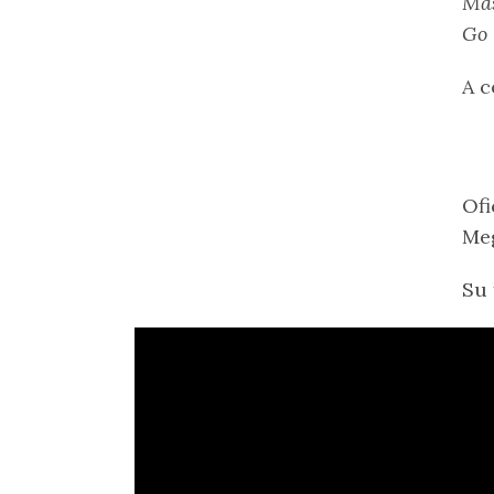
Ma
Go
A c
Ofi
Meg
Su 