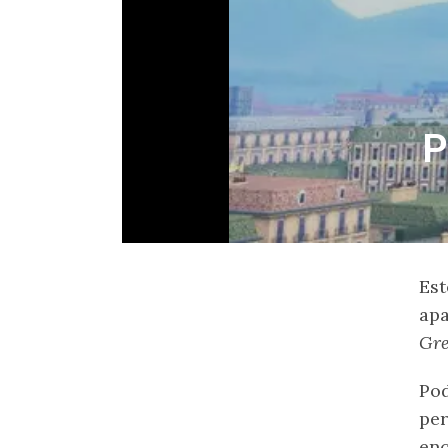
P
Est
apa
Gr
Pod
per
enc