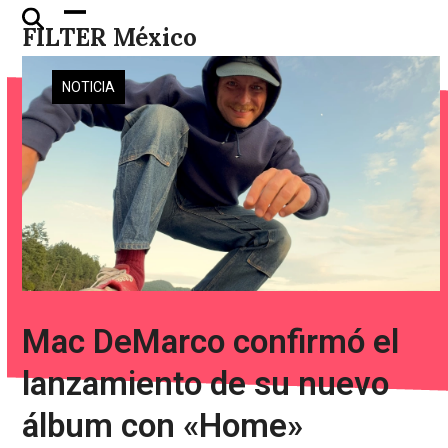
Skip
Open
Close
FILTER México
to
mobile
mobile
content
menu
menu
NOTICIA
Mac DeMarco confirmó el
lanzamiento de su nuevo
álbum con «Home»