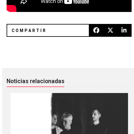
Lebanon Hanover anunció el álbum ‘Asylum Lullabies’ con e
Wet Leg nos acerca a su nuevo 
Noticias relacionadas