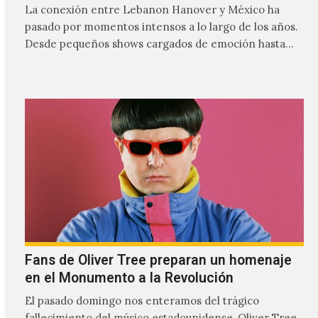
La conexión entre Lebanon Hanover y México ha
pasado por momentos intensos a lo largo de los años.
Desde pequeños shows cargados de emoción hasta
giras accidentadas, el dúo formado por Larissa
Iceglass y William Maybelline ha construido una
relación cercana con el público mexicano gracias a su
mezcla de post-punk, coldwave y letras
profundamente melancólicas.
Fans de Oliver Tree preparan un homenaje
en el Monumento a la Revolución
El pasado domingo nos enteramos del trágico
fallecimiento del músico estadounidense, Oliver Tree,