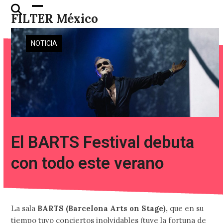
Skip
Open
Close
FILTER México
to
mobile
mobile
content
menu
menu
NOTICIA
El BARTS Festival debuta
con todo este verano
La sala
BARTS (Barcelona Arts on Stage),
que en su
tiempo tuvo conciertos inolvidables (tuve la fortuna de