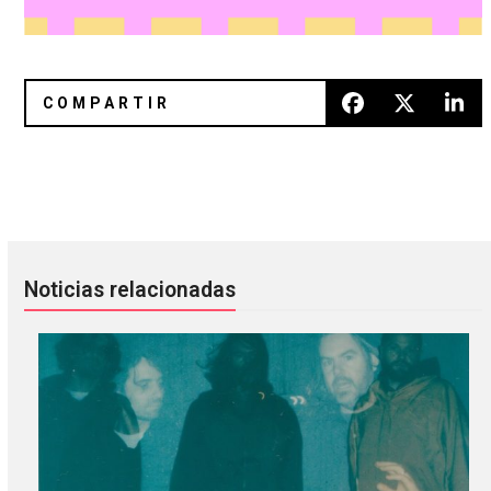
Mike D de Beastie Boys presentará su debut en la (2) de Ap
Pulp anunció el álbum ‘Live!’ y
Noticias relacionadas