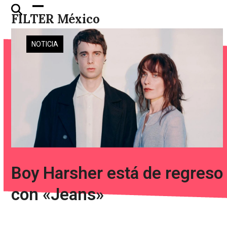
Skip
Open
Close
FILTER México
to
mobile
mobile
content
menu
menu
NOTICIA
Boy Harsher está de regreso
con «Jeans»