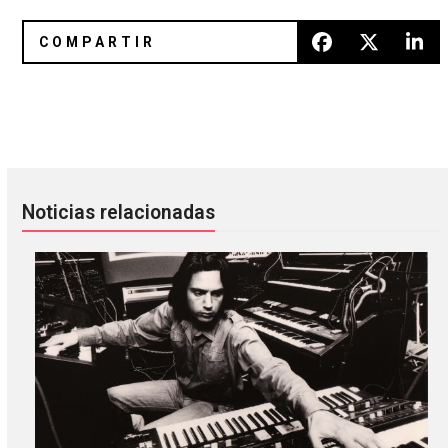
beabadoobee anunció el álbum ‘Pylon’ con Hayley William
Azulla consolida su lugar en la
Noticias relacionadas