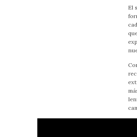
El 
for
cad
que
exp
nue
Con
rec
ext
más
len
cam