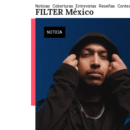
Skip
Noticias
Coberturas
Entrevistas
Reseñas
Conte
FILTER México
to
content
NOTICIA