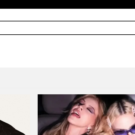
na independiente regiomontana con un triple sencil
Fer Oscos: El blues como pu