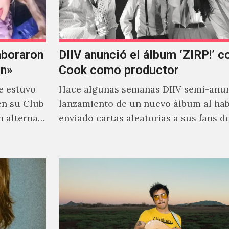
aboraron
DIIV anunció el álbum ‘ZIRP!’ c
on»
Cook como productor
e estuvo
Hace algunas semanas DIIV semi-anun
en su Club
lanzamiento de un nuevo álbum al ha
n alterna
enviado cartas aleatorias a sus fans 
venía el nombre de 'ZIRP!'…