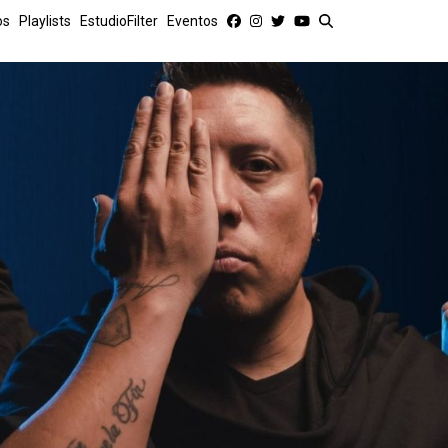
os
Playlists
EstudioFilter
Eventos