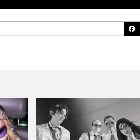
lo
erta hacia lo universal