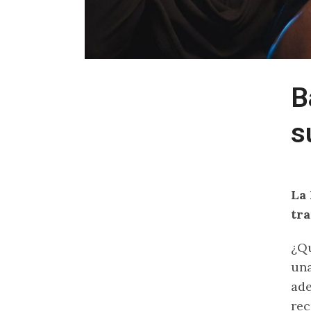
B
s
La 
tr
¿Qu
una
ade
rec