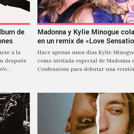
álbum de
Madonna y Kylie Minogue col
ones
en un remix de «Love Sensati
rse a la
Hace apenas unos días Kylie Minogu
um después
como invitada especial de Madonna 
 We…
Confessions para debutar una versió
de "Love Sensation", canción…