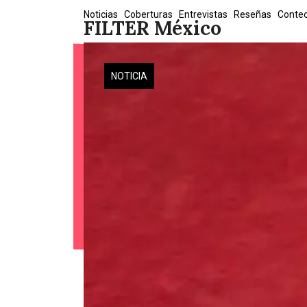
Skip
Noticias
Coberturas
Entrevistas
Reseñas
Conte
FILTER México
to
content
NOTICIA