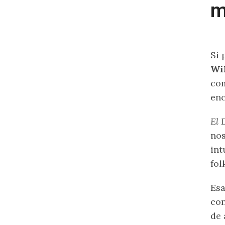
m
Si 
Wi
com
enc
El 
nos
int
fol
Esa
con
de 