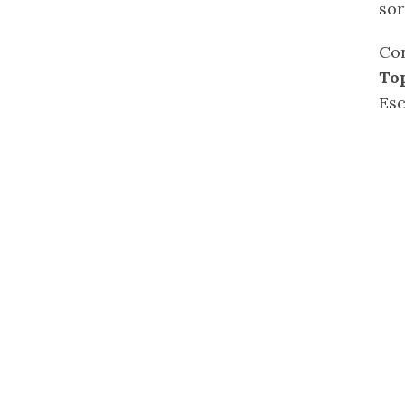
sor
Con
To
Es