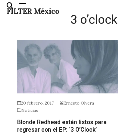
Skip
Open
Close
FILTER México
to
mobile
mobile
3 o’clock
content
menu
menu
20 febrero, 2017
Ernesto Olvera
Noticias
Blonde Redhead están listos para
regresar con el EP: ‘3 O’Clock’