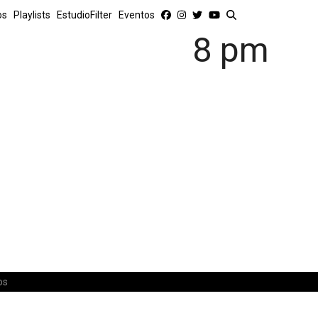
os
Playlists
EstudioFilter
Eventos
8 pm
os