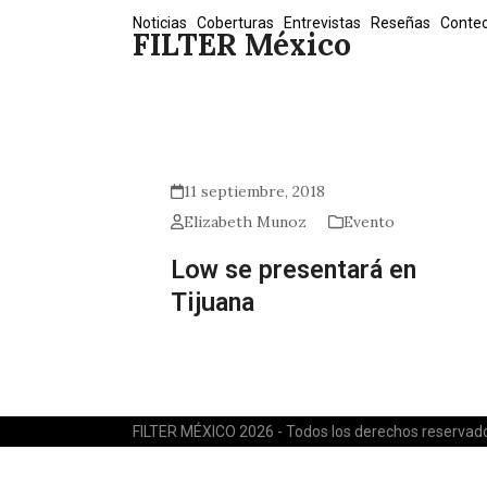
Skip
Noticias
Coberturas
Entrevistas
Reseñas
Conte
FILTER México
to
content
11 septiembre, 2018
Elizabeth Munoz
Evento
Low se presentará en
Tijuana
FILTER MÉXICO 2026 - Todos los derechos reservad