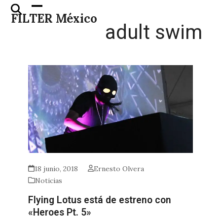
Skip
Open
Close
FILTER México
to
mobile
mobile
adult swim
content
menu
menu
18 junio, 2018
Ernesto Olvera
Noticias
Flying Lotus está de estreno con
«Heroes Pt. 5»