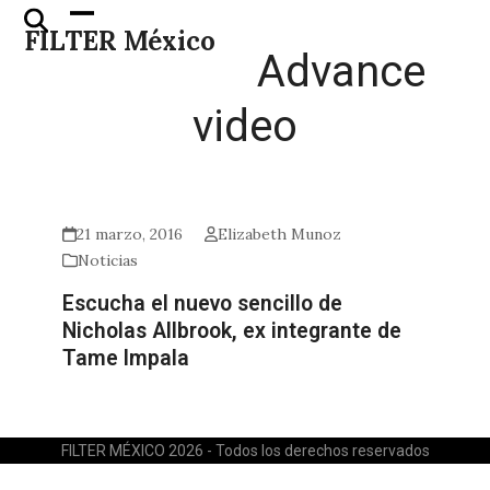
Skip
Open
Close
FILTER México
to
mobile
mobile
Advance
content
menu
menu
video
21 marzo, 2016
Elizabeth Munoz
Noticias
Escucha el nuevo sencillo de
Nicholas Allbrook, ex integrante de
Tame Impala
FILTER MÉXICO 2026 - Todos los derechos reservados