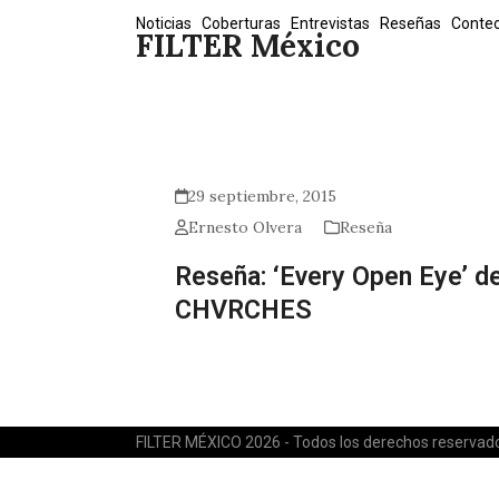
Skip
Noticias
Coberturas
Entrevistas
Reseñas
Conte
FILTER México
to
content
29 septiembre, 2015
Ernesto Olvera
Reseña
Reseña: ‘Every Open Eye’ d
CHVRCHES
FILTER MÉXICO 2026 - Todos los derechos reservad