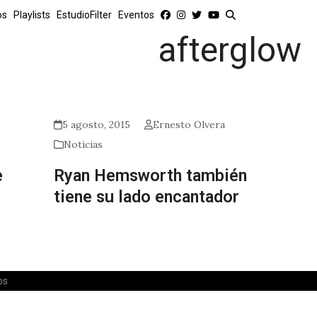
os
Playlists
EstudioFilter
Eventos
afterglow
5 agosto, 2015
Ernesto Olvera
Noticias
e
Ryan Hemsworth también
tiene su lado encantador
os