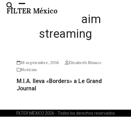
Skip
Open
Close
FILTER México
to
mobile
mobile
aim
content
menu
menu
streaming
18 septiembre, 2016
Elizabeth Munoz
Noticias
M.I.A. lleva «Borders» a Le Grand
Journal
FILTER MÉXICO 2026 - Todos los derechos reservados