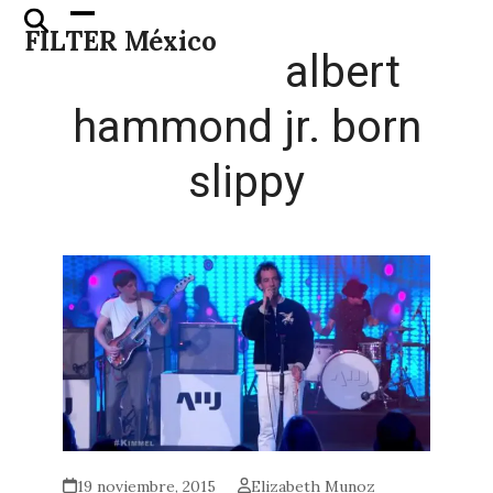
Skip
Open
Close
FILTER México
to
mobile
mobile
albert
content
menu
menu
hammond jr. born
slippy
19 noviembre, 2015
Elizabeth Munoz