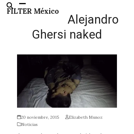
Skip
Open
Close
FILTER México
to
mobile
mobile
Alejandro
content
menu
menu
Ghersi naked
20 noviembre, 2015
Elizabeth Munoz
Noticias