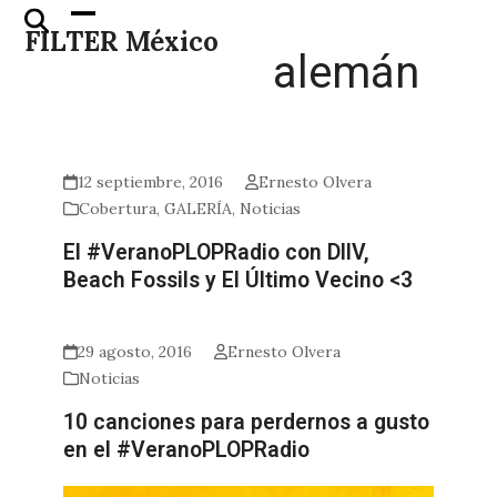
Skip
Open
Close
FILTER México
to
mobile
mobile
alemán
content
menu
menu
12 septiembre, 2016
Ernesto Olvera
Cobertura
,
GALERÍA
,
Noticias
El #VeranoPLOPRadio con DIIV,
Beach Fossils y El Último Vecino <3
29 agosto, 2016
Ernesto Olvera
Noticias
10 canciones para perdernos a gusto
en el #VeranoPLOPRadio