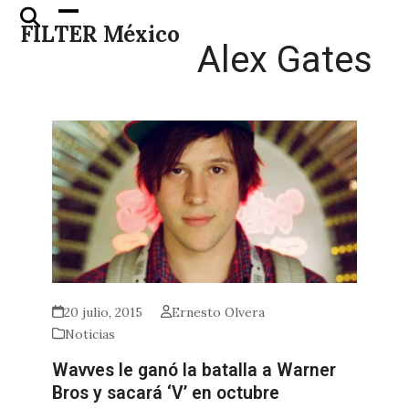
Skip
Open
Close
FILTER México
to
mobile
mobile
Alex Gates
content
menu
menu
20 julio, 2015
Ernesto Olvera
Noticias
Wavves le ganó la batalla a Warner
Bros y sacará ‘V’ en octubre