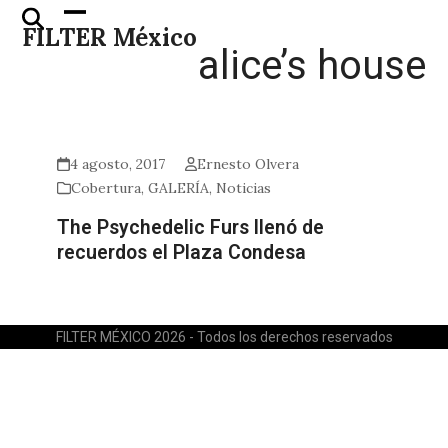
Skip
Open
Close
FILTER México
to
mobile
mobile
alice’s house
content
menu
menu
4 agosto, 2017
Ernesto Olvera
Cobertura
,
GALERÍA
,
Noticias
The Psychedelic Furs llenó de
recuerdos el Plaza Condesa
FILTER MÉXICO 2026 - Todos los derechos reservados