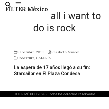
Skip
Open
Close
FILTER México
to
mobile
mobile
all i want to
content
menu
menu
do is rock
10 octubre, 2018
Elizabeth Munoz
Cobertura
,
GALERÍA
La espera de 17 años llegó a su fin:
Starsailor en El Plaza Condesa
FILTER MÉXICO 2026 - Todos los derechos reservados