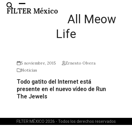
Skip
Open
Close
FILTER México
to
mobile
mobile
All Meow
content
menu
menu
Life
5 noviembre, 2015
Ernesto Olvera
Noticias
Todo gatito del Internet está
presente en el nuevo vídeo de Run
The Jewels
FILTER MÉXICO 2026 - Todos los derechos reservados