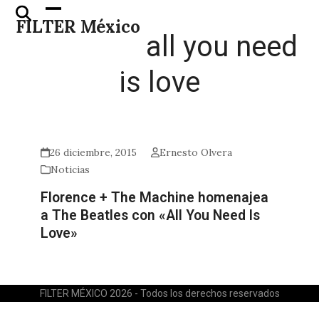
Skip
Open
Close
FILTER México
to
mobile
mobile
all you need
content
menu
menu
is love
26 diciembre, 2015
Ernesto Olvera
Noticias
Florence + The Machine homenajea
a The Beatles con «All You Need Is
Love»
FILTER MÉXICO 2026 - Todos los derechos reservados