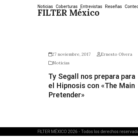
Skip
Noticias
Coberturas
Entrevistas
Reseñas
Conte
FILTER México
to
content
27 noviembre, 2017
Ernesto Olvera
Noticias
Ty Segall nos prepara para
el Hipnosis con «The Main
Pretender»
FILTER MÉXICO 2026 - Todos los derechos reservad