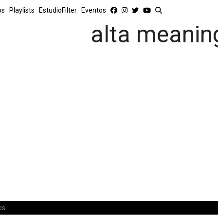
os
Playlists
EstudioFilter
Eventos
alta meanin
os