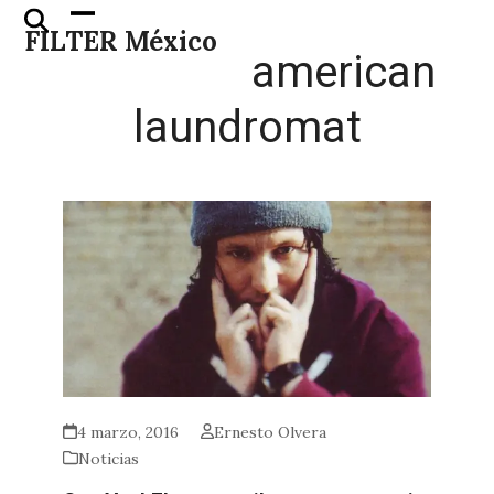
Skip
Open
Close
FILTER México
to
mobile
mobile
american
content
menu
menu
laundromat
4 marzo, 2016
Ernesto Olvera
Noticias