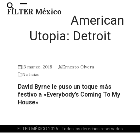
Skip
Open
Close
FILTER México
to
mobile
mobile
American
content
menu
menu
Utopia: Detroit
13 marzo, 2018
Ernesto Olvera
Noticias
David Byrne le puso un toque más
festivo a «Everybody’s Coming To My
House»
FILTER MÉXICO 2026 - Todos los derechos reservados