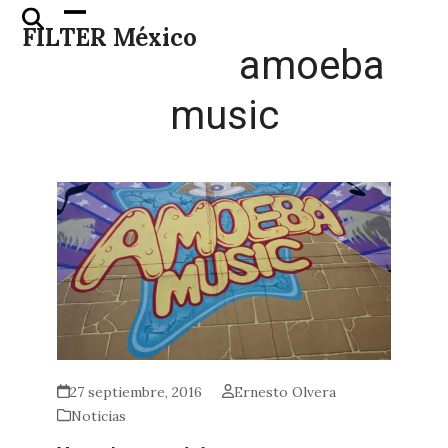
Skip
Open
Close
FILTER México
to
mobile
mobile
amoeba
content
menu
menu
music
27 septiembre, 2016
Ernesto Olvera
Noticias