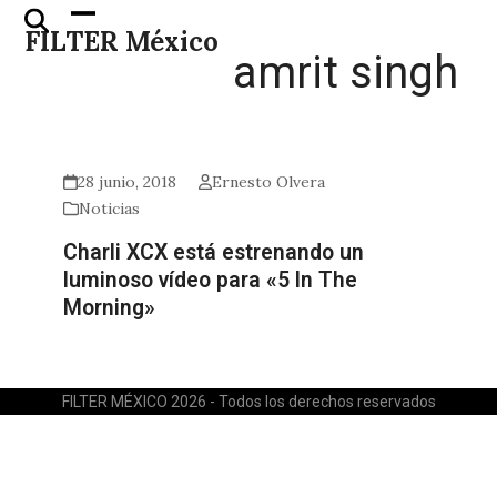
Skip
Open
Close
FILTER México
to
mobile
mobile
amrit singh
content
menu
menu
28 junio, 2018
Ernesto Olvera
Noticias
Charli XCX está estrenando un
luminoso vídeo para «5 In The
Morning»
FILTER MÉXICO 2026 - Todos los derechos reservados