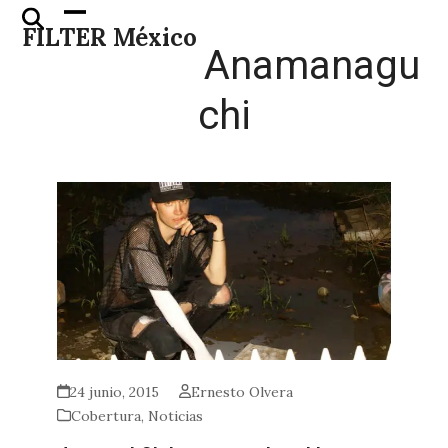
Skip
Open
Close
FILTER México
to
mobile
mobile
Anamanagu
content
menu
menu
chi
24 junio, 2015
Ernesto Olvera
Cobertura
,
Noticias