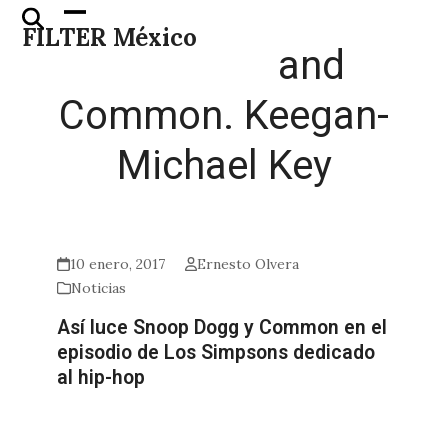
Skip
Open
Close
FILTER México
to
mobile
mobile
and
content
menu
menu
Common. Keegan-
Michael Key
10 enero, 2017
Ernesto Olvera
Noticias
Así luce Snoop Dogg y Common en el
episodio de Los Simpsons dedicado
al hip-hop