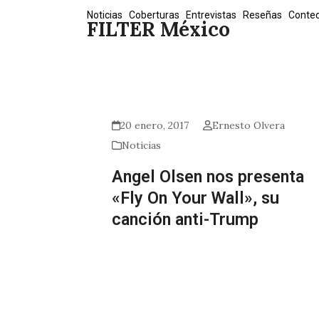
Skip
Noticias
Coberturas
Entrevistas
Reseñas
Conte
FILTER México
to
content
20 enero, 2017
Ernesto Olvera
Noticias
Angel Olsen nos presenta
«Fly On Your Wall», su
canción anti-Trump