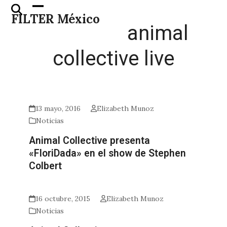
Skip
Open
Close
FILTER México
to
mobile
mobile
animal
content
menu
menu
collective live
13 mayo, 2016
Elizabeth Munoz
Noticias
Animal Collective presenta
«FloriDada» en el show de Stephen
Colbert
16 octubre, 2015
Elizabeth Munoz
Noticias