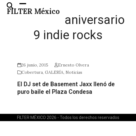
Skip
Open
Close
FILTER México
to
mobile
mobile
aniversario
content
menu
menu
9 indie rocks
26 junio, 2015
Ernesto Olvera
Cobertura
,
GALERÍA
,
Noticias
El DJ set de Basement Jaxx llenó de
puro baile el Plaza Condesa
FILTER MÉXICO 2026 - Todos los derechos reservados