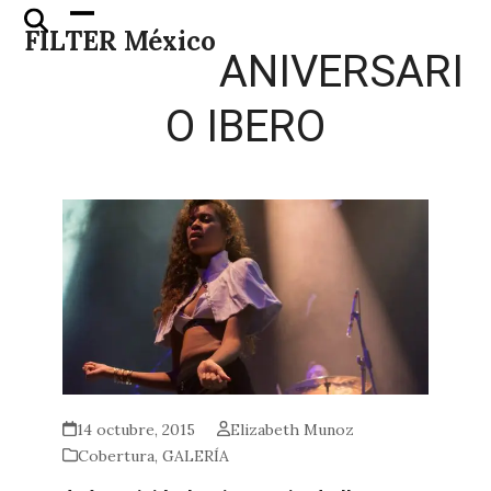
Skip
Open
Close
FILTER México
to
mobile
mobile
ANIVERSARI
content
menu
menu
O IBERO
14 octubre, 2015
Elizabeth Munoz
Cobertura
,
GALERÍA