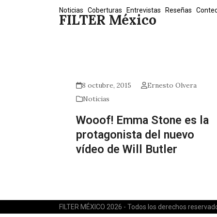
Skip
Noticias
Coberturas
Entrevistas
Reseñas
Conte
FILTER México
to
content
8 octubre, 2015
Ernesto Olvera
Noticias
Wooof! Emma Stone es la
protagonista del nuevo
vídeo de Will Butler
FILTER MÉXICO 2026 - Todos los derechos reservad