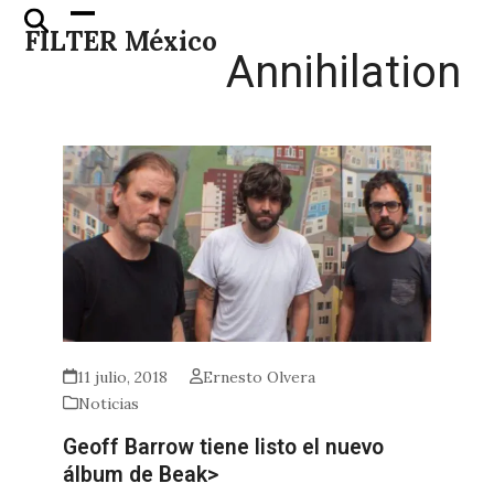
Skip
Open
Close
FILTER México
to
mobile
mobile
Annihilation
content
menu
menu
11 julio, 2018
Ernesto Olvera
Noticias
Geoff Barrow tiene listo el nuevo
álbum de Beak>