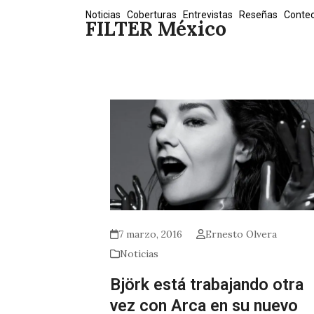
Skip
Noticias
Coberturas
Entrevistas
Reseñas
Conte
FILTER México
to
content
7 marzo, 2016
Ernesto Olvera
Noticias
Björk está trabajando otra
vez con Arca en su nuevo