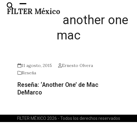
Skip
Open
Close
FILTER México
to
mobile
mobile
another one
content
menu
menu
mac
11 agosto, 2015
Ernesto Olvera
Reseña
Reseña: ‘Another One’ de Mac
DeMarco
FILTER MÉXICO 2026 - Todos los derechos reservados