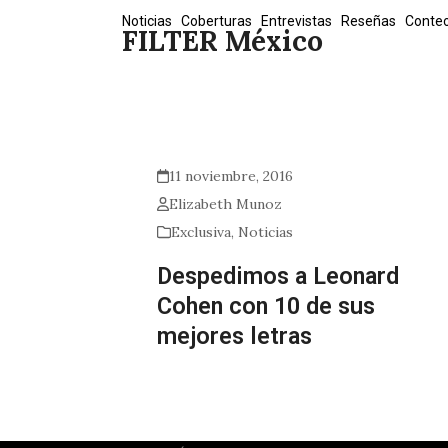
Skip
Noticias
Coberturas
Entrevistas
Reseñas
Conte
FILTER México
to
content
11 noviembre, 2016
Elizabeth Munoz
Exclusiva
,
Noticias
Despedimos a Leonard
Cohen con 10 de sus
mejores letras