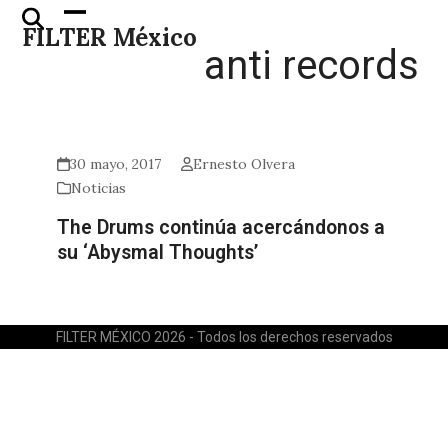
Skip
Open
Close
FILTER México
to
mobile
mobile
anti records
content
menu
menu
30 mayo, 2017
Ernesto Olvera
Noticias
The Drums continúa acercándonos a
su ‘Abysmal Thoughts’
FILTER MÉXICO 2026 - Todos los derechos reservados