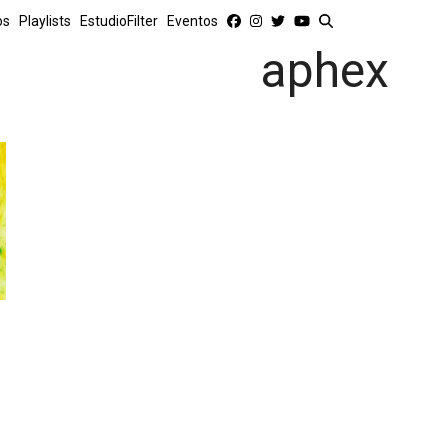
os
Playlists
EstudioFilter
Eventos
aphex