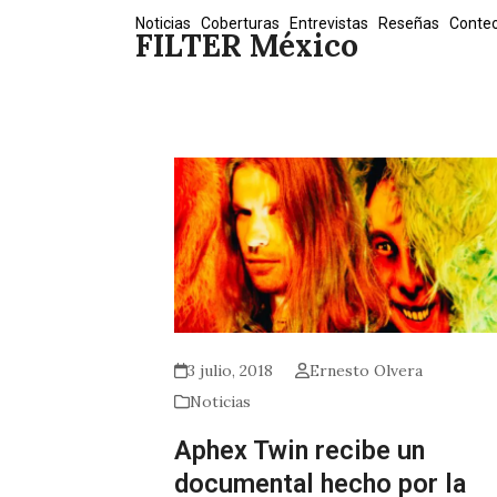
Skip
Noticias
Coberturas
Entrevistas
Reseñas
Conte
FILTER México
to
content
3 julio, 2018
Ernesto Olvera
Noticias
Aphex Twin recibe un
documental hecho por la