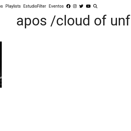
os
Playlists
EstudioFilter
Eventos
apos /cloud of un