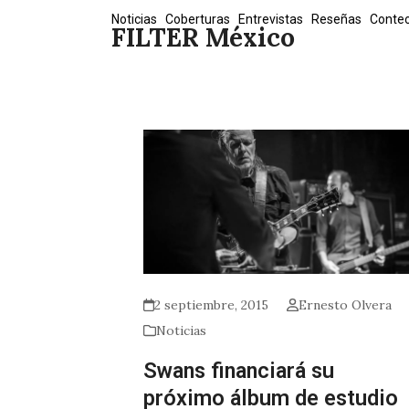
Skip
Noticias
Coberturas
Entrevistas
Reseñas
Conte
FILTER México
to
content
2 septiembre, 2015
Ernesto Olvera
Noticias
Swans financiará su
próximo álbum de estudio