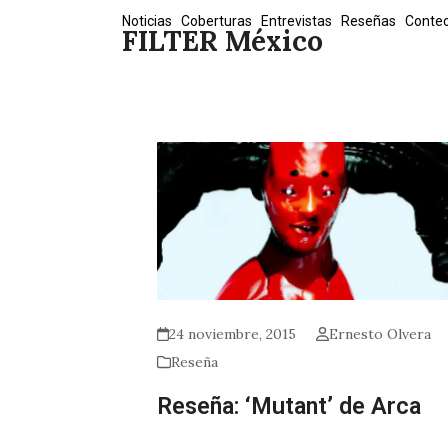
Skip
Noticias
Coberturas
Entrevistas
Reseñas
Conte
FILTER México
to
content
24 noviembre, 2015
Ernesto Olvera
Reseña
Reseña: ‘Mutant’ de Arca