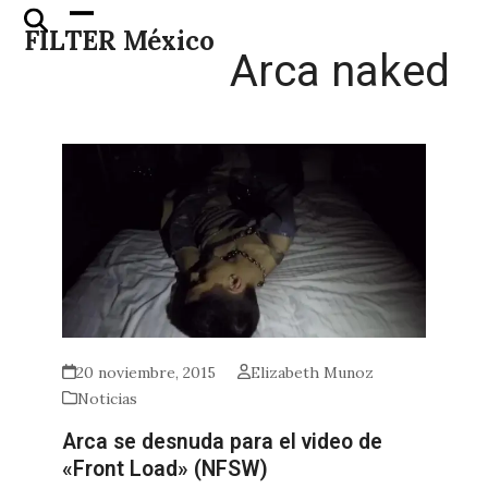
Skip
Open
Close
FILTER México
to
mobile
mobile
Arca naked
content
menu
menu
20 noviembre, 2015
Elizabeth Munoz
Noticias
Arca se desnuda para el video de
«Front Load» (NFSW)