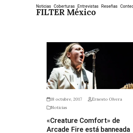
Skip
Noticias
Coberturas
Entrevistas
Reseñas
Conte
FILTER México
to
content
18 octubre, 2017
Ernesto Olvera
Noticias
«Creature Comfort» de
Arcade Fire está banneada