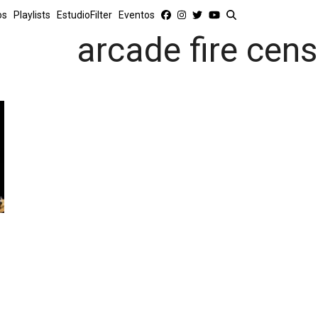
os
Playlists
EstudioFilter
Eventos
arcade fire cen