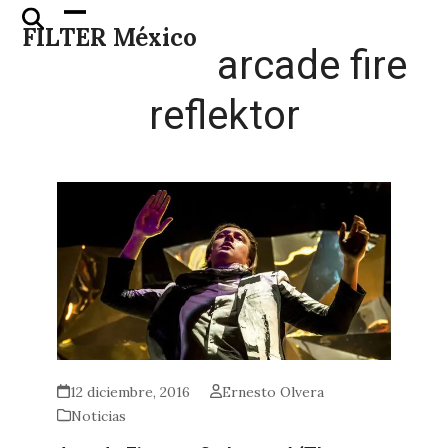
Skip
Open
Close
FILTER México
to
mobile
mobile
arcade fire
content
menu
menu
reflektor
12 diciembre, 2016
Ernesto Olvera
Noticias