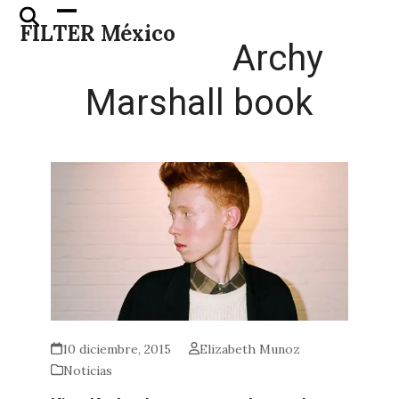
Skip
Open
Close
FILTER México
to
mobile
mobile
Archy
content
menu
menu
Marshall book
10 diciembre, 2015
Elizabeth Munoz
Noticias