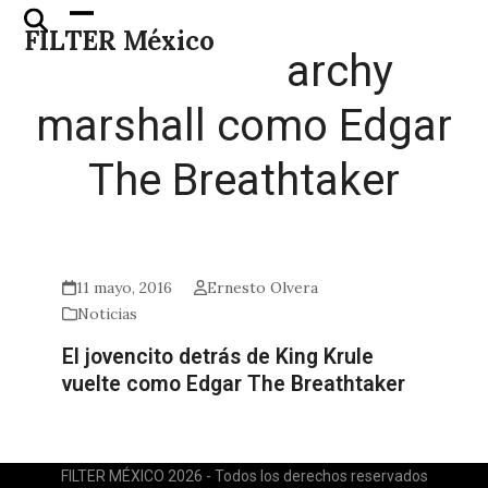
Skip
Open
Close
FILTER México
to
mobile
mobile
archy
content
menu
menu
marshall como Edgar
The Breathtaker
11 mayo, 2016
Ernesto Olvera
Noticias
El jovencito detrás de King Krule
vuelte como Edgar The Breathtaker
FILTER MÉXICO 2026 - Todos los derechos reservados