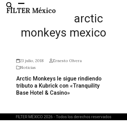
Skip
Open
Close
FILTER México
to
mobile
mobile
arctic
content
menu
menu
monkeys mexico
23 julio, 2018
Ernesto Olvera
Noticias
Arctic Monkeys le sigue rindiendo
tributo a Kubrick con «Tranquility
Base Hotel & Casino»
FILTER MÉXICO 2026 - Todos los derechos reservados