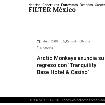
Skip
Noticias
Coberturas
Entrevistas
Reseñas
Conte
FILTER México
to
content
5 abril, 2018
Ernesto Olvera
Noticias
Arctic Monkeys anuncia su
regreso con ‘Tranquility
Base Hotel & Casino’
FILTER MÉXICO 2026 - Todos los derechos reservad