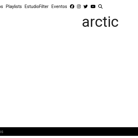
os
Playlists
EstudioFilter
Eventos
arctic
os